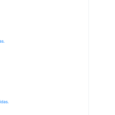
as.
idas.