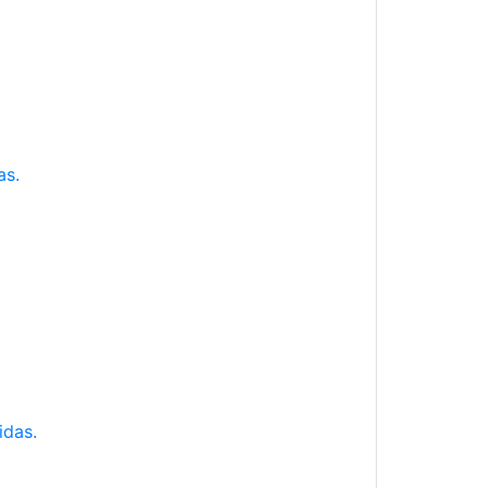
as.
idas.