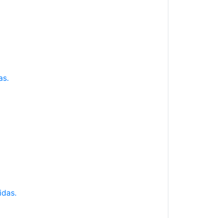
as.
idas.