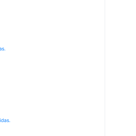
as.
idas.