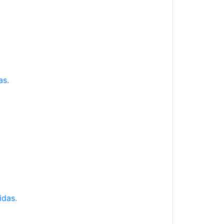
as.
idas.