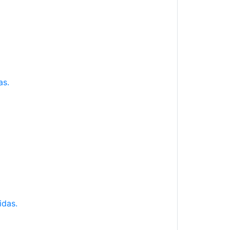
as.
idas.