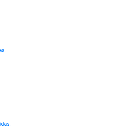
as.
idas.