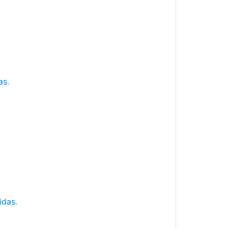
as.
idas.