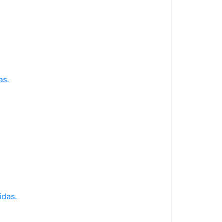
as.
idas.