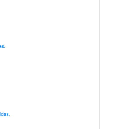
as.
idas.