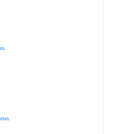
as.
idas.