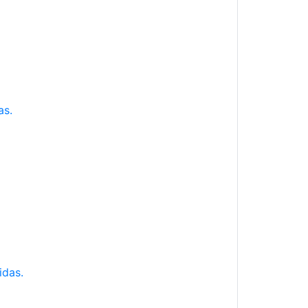
as.
idas.