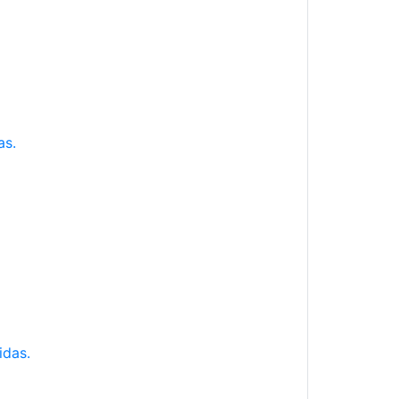
as.
idas.