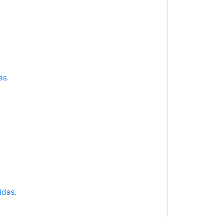
as.
idas.