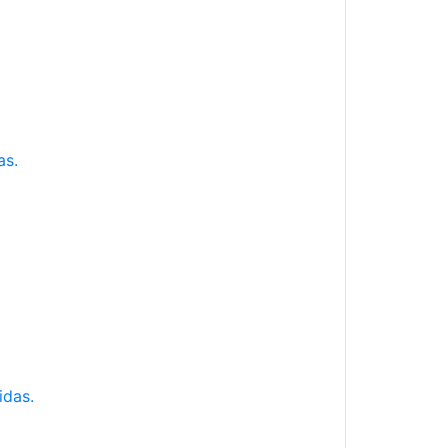
as.
idas.