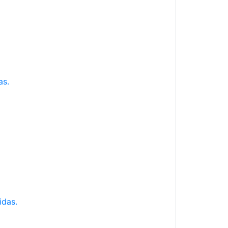
as.
idas.