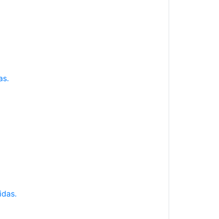
as.
idas.