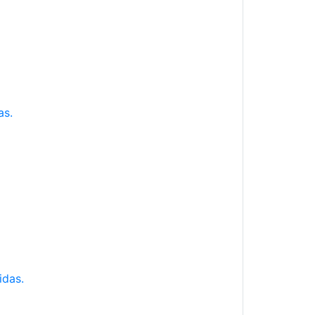
as.
idas.