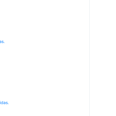
as.
idas.