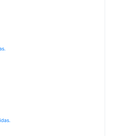
as.
idas.