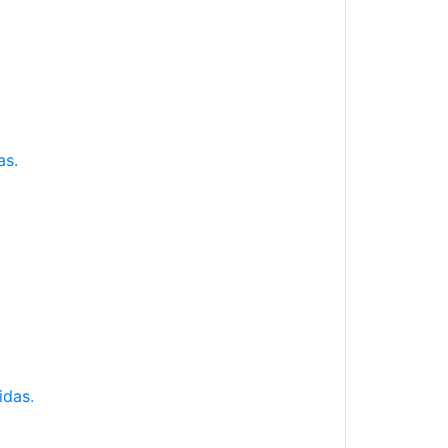
as.
idas.