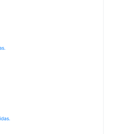
as.
idas.