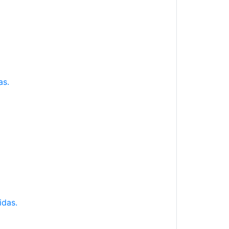
as.
idas.