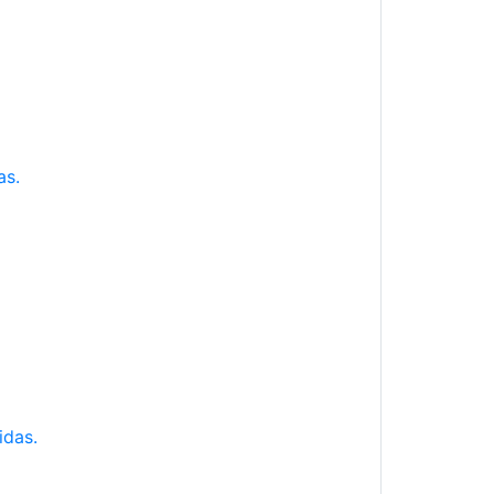
as.
idas.