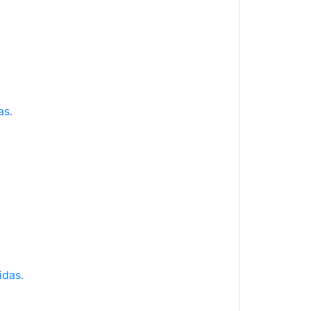
as.
idas.