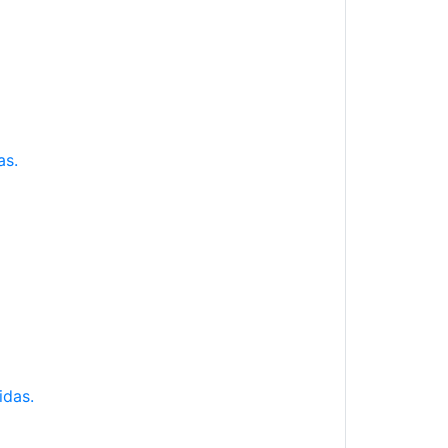
as.
idas.