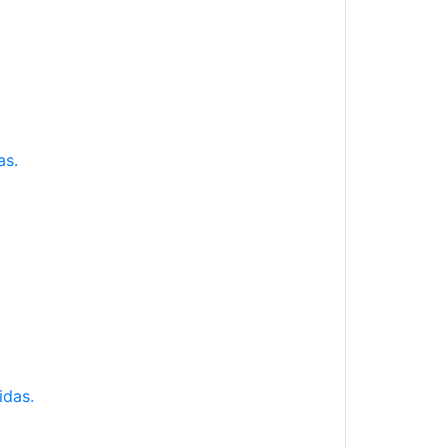
as.
idas.