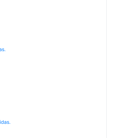
as.
idas.