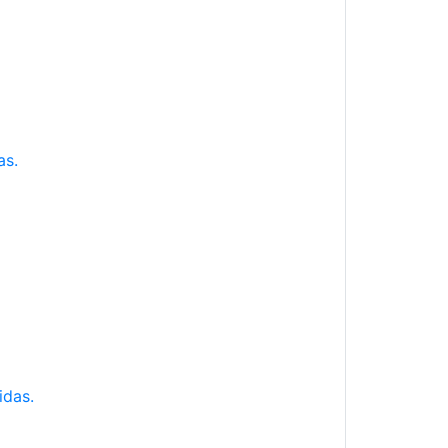
as.
idas.