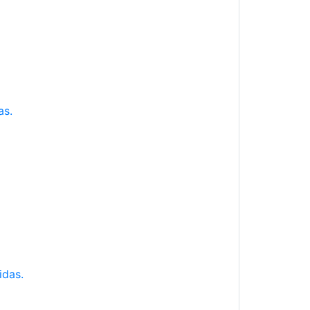
as.
idas.