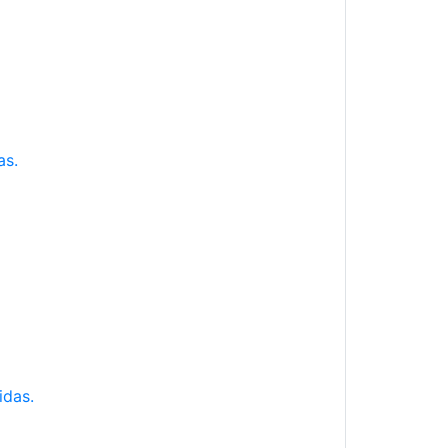
as.
idas.