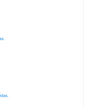
as.
idas.