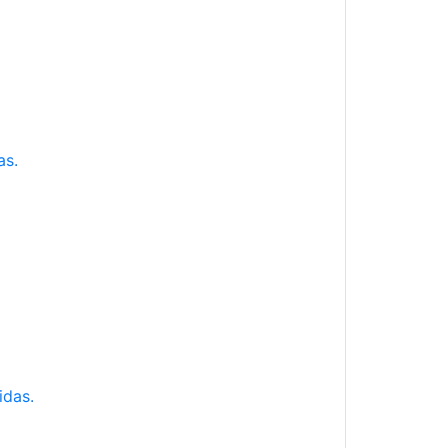
as.
idas.