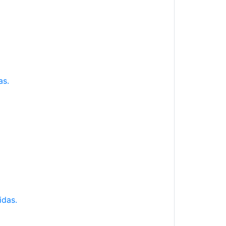
as.
idas.