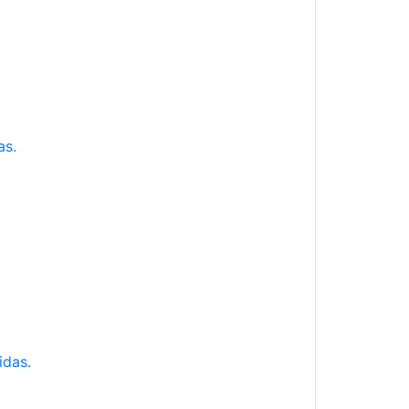
as.
idas.