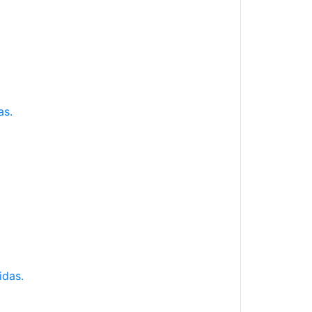
as.
idas.