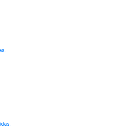
as.
idas.