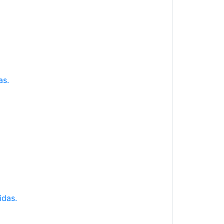
as.
idas.