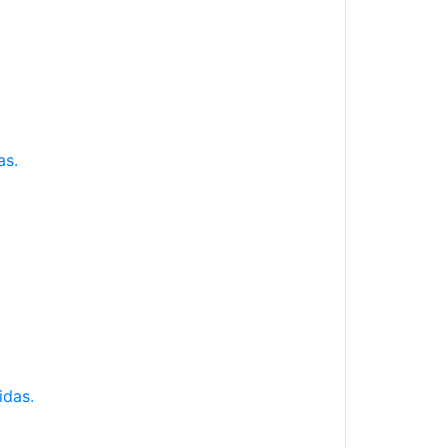
as.
idas.