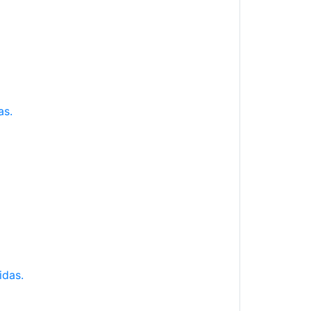
as.
idas.