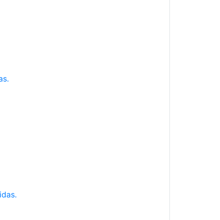
as.
idas.