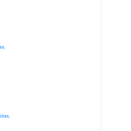
as.
idas.