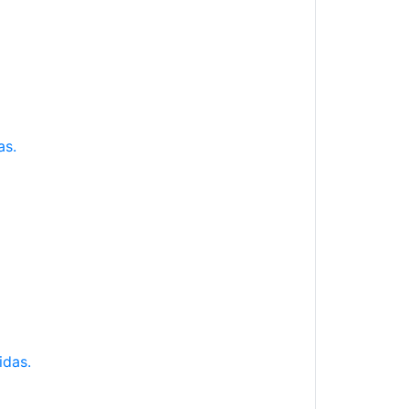
as.
idas.