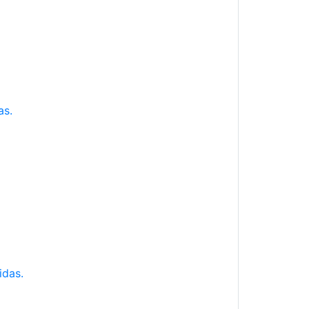
as.
idas.