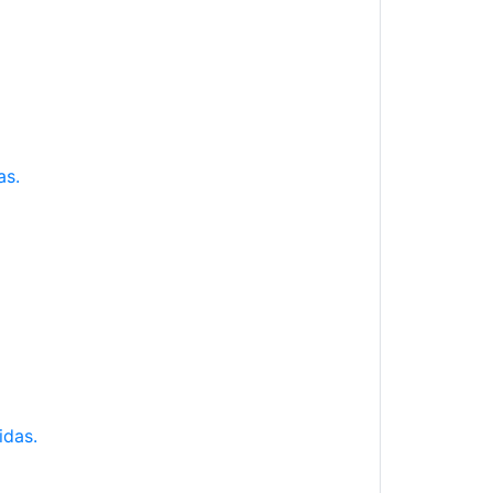
as.
idas.