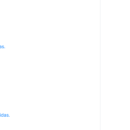
as.
idas.