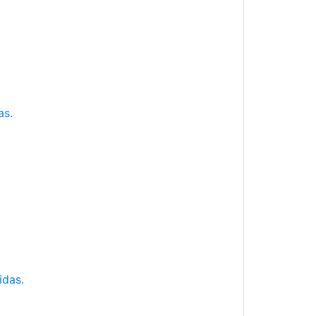
as.
idas.