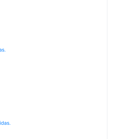
as.
idas.