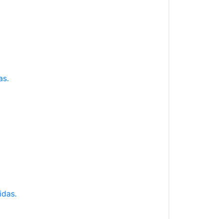
as.
idas.