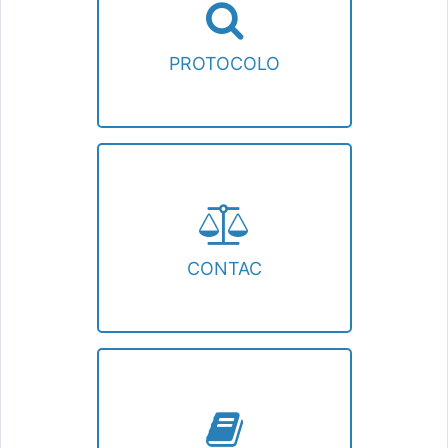
Consulta Tramitação de Protocolo.
PROTOCOLO
CONTAC
Informações sobre o Conselho
Administrativo de Contagem
CONTAC
CÓDIGO TRIBUTÁRIO DO MUNICÍPIO DE
CONTAGEM
Download do Código Tributário do