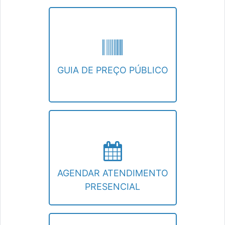
GUIA DE PREÇO PÚBLICO
Emissão de guia de preços públicos
diversos.
GUIA DE PREÇO PÚBLICO
AGENDAR ATENDIMENTO PRESENCIAL
O atendimento presencial na Receita
precisa ser previamente agendado.
AGENDAR ATENDIMENTO
PRESENCIAL