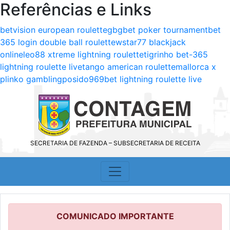
Referências e Links
betvision european roulette
gbgbet poker tournament
bet
365 login double ball roulette
wstar77 blackjack
online
leo88 xtreme lightning roulette
tigrinho bet-365
lightning roulette live
tango american roulette
mallorca x
plinko gambling
posido
969bet lightning roulette live
SECRETARIA DE FAZENDA – SUBSECRETARIA DE RECEITA
COMUNICADO IMPORTANTE