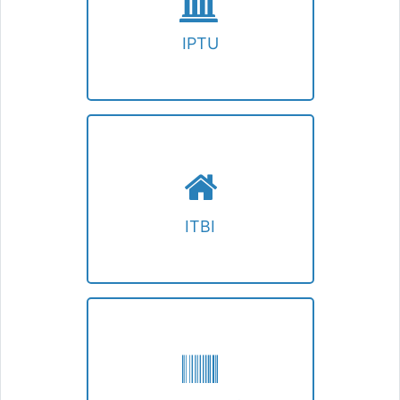
recursos, certidão, dúvidas.
IPTU
ITBI
Acompanhar processo, emitir guia, certidão,
credenciados, dúvidas.
ITBI
TAXAS E ISS AUTÔNOMO
Emissão de guia e consulta da situação
fiscal.