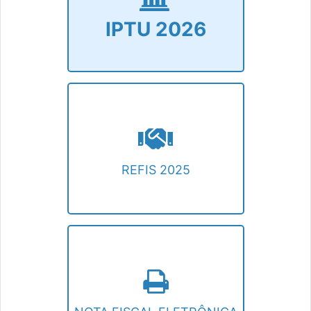
Emissão de guia, consultas e certidão.
IPTU 2026
REFIS 2025
Programa de incentivos e reduções
especiais para quitação de créditos
tributários e não tributários.
REFIS 2025
NOTA FISCAL ELETRÔNICA
Emissão de Nota Fiscal Eletrônica.